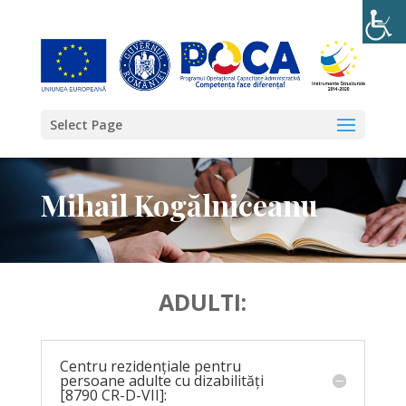
Select Page
Mihail Kogălniceanu
ADULTI:
Centru rezidențiale pentru
persoane adulte cu dizabilități
[8790 CR-D-VII]: